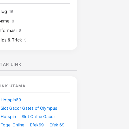
log
16
Game
8
nformasi
8
ips & Trick
5
TAR LINK
LINK UTAMA
Hotspin69
Slot Gacor Gates of Olympus
Hotspin
Slot Online Gacor
Togel Online
Efek69
Efek 69