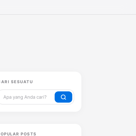
CARI SESUATU
POPULAR POSTS