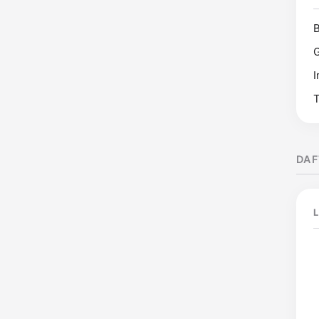
B
I
T
DAF