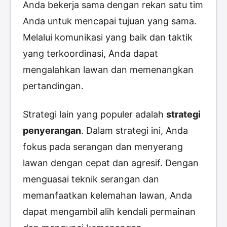
Anda bekerja sama dengan rekan satu tim
Anda untuk mencapai tujuan yang sama.
Melalui komunikasi yang baik dan taktik
yang terkoordinasi, Anda dapat
mengalahkan lawan dan memenangkan
pertandingan.
Strategi lain yang populer adalah
strategi
penyerangan
. Dalam strategi ini, Anda
fokus pada serangan dan menyerang
lawan dengan cepat dan agresif. Dengan
menguasai teknik serangan dan
memanfaatkan kelemahan lawan, Anda
dapat mengambil alih kendali permainan