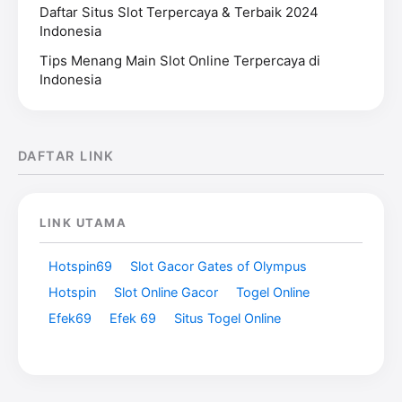
Daftar Situs Slot Terpercaya & Terbaik 2024
Indonesia
Tips Menang Main Slot Online Terpercaya di
Indonesia
DAFTAR LINK
LINK UTAMA
Hotspin69
Slot Gacor Gates of Olympus
Hotspin
Slot Online Gacor
Togel Online
Efek69
Efek 69
Situs Togel Online