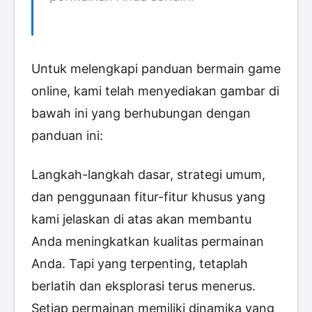
Untuk melengkapi panduan bermain game
online, kami telah menyediakan gambar di
bawah ini yang berhubungan dengan
panduan ini:
Langkah-langkah dasar, strategi umum,
dan penggunaan fitur-fitur khusus yang
kami jelaskan di atas akan membantu
Anda meningkatkan kualitas permainan
Anda. Tapi yang terpenting, tetaplah
berlatih dan eksplorasi terus menerus.
Setiap permainan memiliki dinamika yang