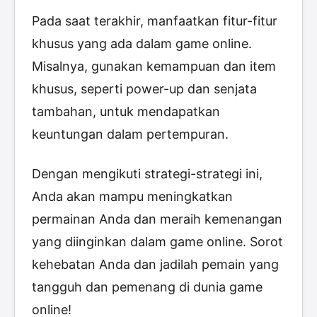
Pada saat terakhir, manfaatkan fitur-fitur
khusus yang ada dalam game online.
Misalnya, gunakan kemampuan dan item
khusus, seperti power-up dan senjata
tambahan, untuk mendapatkan
keuntungan dalam pertempuran.
Dengan mengikuti strategi-strategi ini,
Anda akan mampu meningkatkan
permainan Anda dan meraih kemenangan
yang diinginkan dalam game online. Sorot
kehebatan Anda dan jadilah pemain yang
tangguh dan pemenang di dunia game
online!