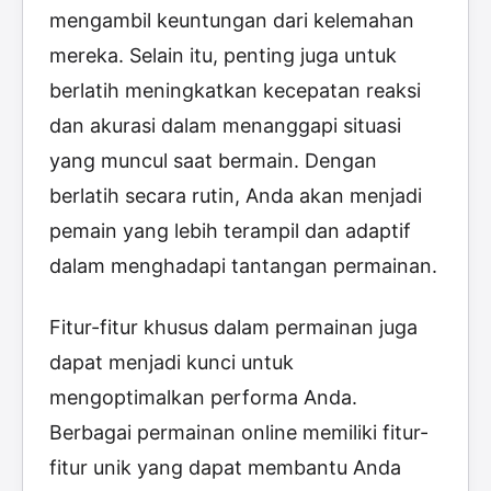
mengambil keuntungan dari kelemahan
mereka. Selain itu, penting juga untuk
berlatih meningkatkan kecepatan reaksi
dan akurasi dalam menanggapi situasi
yang muncul saat bermain. Dengan
berlatih secara rutin, Anda akan menjadi
pemain yang lebih terampil dan adaptif
dalam menghadapi tantangan permainan.
Fitur-fitur khusus dalam permainan juga
dapat menjadi kunci untuk
mengoptimalkan performa Anda.
Berbagai permainan online memiliki fitur-
fitur unik yang dapat membantu Anda