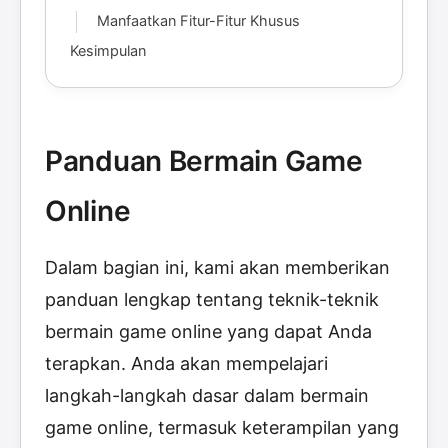
Manfaatkan Fitur-Fitur Khusus
Kesimpulan
Panduan Bermain Game
Online
Dalam bagian ini, kami akan memberikan
panduan lengkap tentang teknik-teknik
bermain game online yang dapat Anda
terapkan. Anda akan mempelajari
langkah-langkah dasar dalam bermain
game online, termasuk keterampilan yang