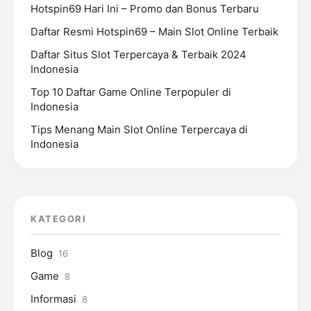
Hotspin69 Hari Ini – Promo dan Bonus Terbaru
Daftar Resmi Hotspin69 – Main Slot Online Terbaik
Daftar Situs Slot Terpercaya & Terbaik 2024
Indonesia
Top 10 Daftar Game Online Terpopuler di
Indonesia
Tips Menang Main Slot Online Terpercaya di
Indonesia
KATEGORI
Blog
16
Game
8
Informasi
8