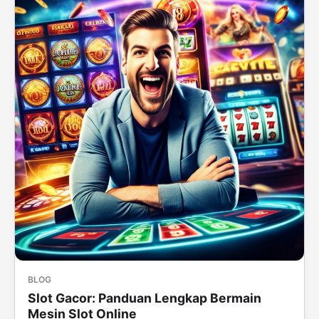
BLOG
Slot Gacor: Panduan Lengkap Bermain
Mesin Slot Online